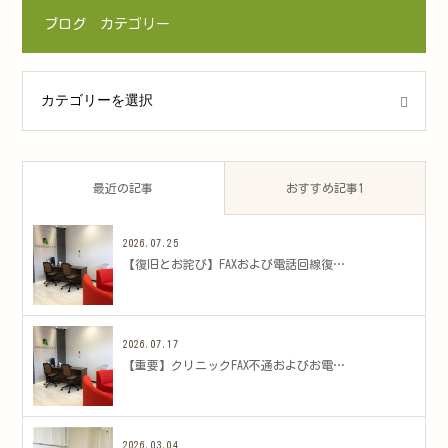
ブログ カテゴリー
ゴリー
最近の記事
おすすめ記事1
2026.07.25
​【復旧とお詫び】FAXおよび電話回線復…
2026.07.17
​【重要】クリニックFAX不通およびお電…
2026.03.04