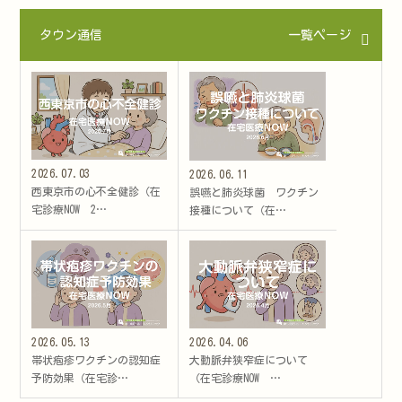
タウン通信
一覧ページ
2026.07.03
2026.06.11
西東京市の心不全健診（在
誤嚥と肺炎球菌 ワクチン
宅診療NOW 2…
接種について（在…
2026.05.13
2026.04.06
帯状疱疹ワクチンの認知症
大動脈弁狭窄症について
予防効果（在宅診…
（在宅診療NOW …