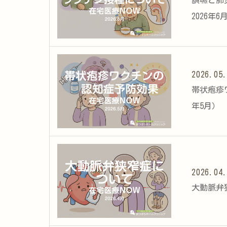
誤嚥と肺
2026年6
2026.05
帯状疱疹
年5月）
2026.04
大動脈弁狭