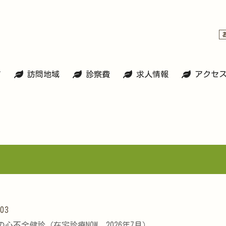
て
訪問地域
診察費
求人情報
アクセ
.03
心不全健診（在宅診療NOW 2026年7月）