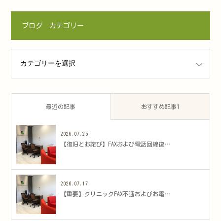
ブログ カテゴリー
ゴリー
最近の記事
おすすめ記事1
2026.07.25
​【復旧とお詫び】FAXおよび電話回線復…
2026.07.17
​【重要】クリニックFAX不通およびお電…