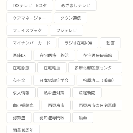
TBSテレビ Nスタ
めざましテレビ
ケアマネージャー
タウン通信
フェイスブック
フジテレビ
マイナンバーカード
ラジオ在宅NOW
動画
医療DX
在宅医療 終活
在宅医療最前線
在宅診療
在宅輸血
多摩北部医療センター
心不全
日本認知症学会
松原清二（著書）
求人情報
熱中症対策
産経新聞
血小板輸血
西東京市
西東京市の在宅医療
認知症
認知症専門医
輸血
開業10周年