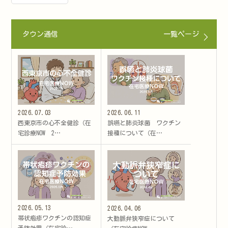
タウン通信
一覧ページ
2026.07.03
2026.06.11
西東京市の心不全健診（在
誤嚥と肺炎球菌 ワクチン
宅診療NOW 2…
接種について（在…
2026.05.13
2026.04.06
帯状疱疹ワクチンの認知症
大動脈弁狭窄症について