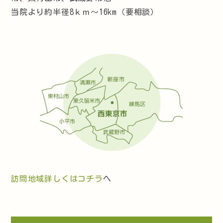
当院より約半径8ｋｍ～16km（要相談）
訪問地域詳しくはコチラ
へ