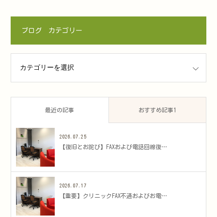
ブログ カテゴリー
ゴリー
最近の記事
おすすめ記事1
2026.07.25
​【復旧とお詫び】FAXおよび電話回線復…
2026.07.17
​【重要】クリニックFAX不通およびお電…