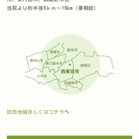
当院より約半径8ｋｍ～16km（要相談）
訪問地域詳しくはコチラ
へ