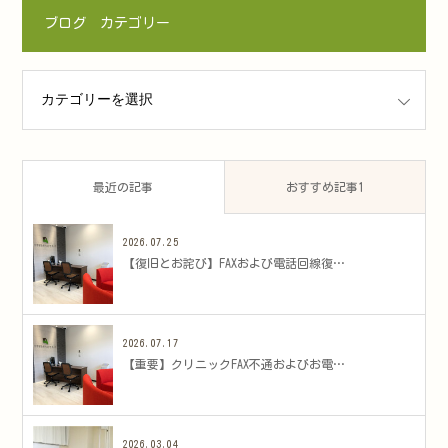
ブログ カテゴリー
ゴリー
最近の記事
おすすめ記事1
2026.07.25
​【復旧とお詫び】FAXおよび電話回線復…
2026.07.17
​【重要】クリニックFAX不通およびお電…
2026.03.04