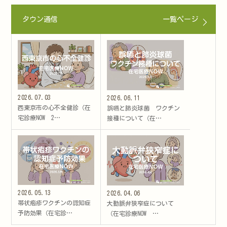
タウン通信
一覧ページ
2026.07.03
2026.06.11
西東京市の心不全健診（在
誤嚥と肺炎球菌 ワクチン
宅診療NOW 2…
接種について（在…
2026.05.13
2026.04.06
帯状疱疹ワクチンの認知症
大動脈弁狭窄症について
予防効果（在宅診…
（在宅診療NOW …