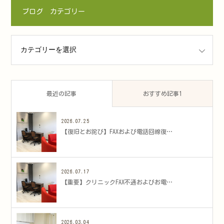
ブログ カテゴリー
ゴリー
最近の記事
おすすめ記事1
2026.07.25
​【復旧とお詫び】FAXおよび電話回線復…
2026.07.17
​【重要】クリニックFAX不通およびお電…
2026.03.04