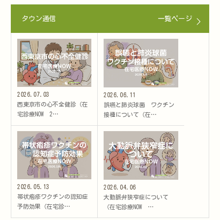
タウン通信
一覧ページ
2026.07.03
2026.06.11
西東京市の心不全健診（在
誤嚥と肺炎球菌 ワクチン
宅診療NOW 2…
接種について（在…
2026.05.13
2026.04.06
帯状疱疹ワクチンの認知症
大動脈弁狭窄症について
予防効果（在宅診…
（在宅診療NOW …