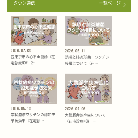
タウン通信
一覧ページ
2026.07.03
2026.06.11
西東京市の心不全健診（在
誤嚥と肺炎球菌 ワクチン
宅診療NOW 2…
接種について（在…
2026.05.13
2026.04.06
帯状疱疹ワクチンの認知症
大動脈弁狭窄症について
予防効果（在宅診…
（在宅診療NOW …