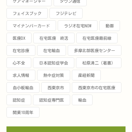
ケアマネージャー
タウン通信
フェイスブック
フジテレビ
マイナンバーカード
ラジオ在宅NOW
動画
医療DX
在宅医療 終活
在宅医療最前線
在宅診療
在宅輸血
多摩北部医療センター
心不全
日本認知症学会
松原清二（著書）
求人情報
熱中症対策
産経新聞
血小板輸血
西東京市
西東京市の在宅医療
認知症
認知症専門医
輸血
開業10周年