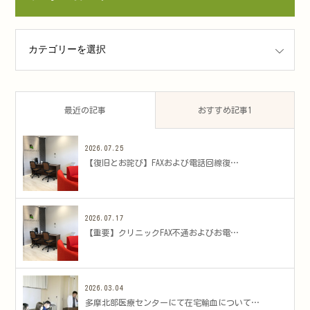
ゴリー
最近の記事
おすすめ記事1
2026.07.25
​【復旧とお詫び】FAXおよび電話回線復…
2026.07.17
​【重要】クリニックFAX不通およびお電…
2026.03.04
多摩北部医療センターにて在宅輸血について…