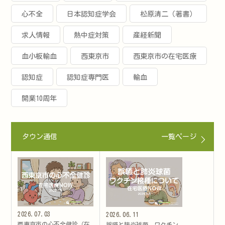
心不全
日本認知症学会
松原清二（著書）
求人情報
熱中症対策
産経新聞
血小板輸血
西東京市
西東京市の在宅医療
認知症
認知症専門医
輸血
開業10周年
タウン通信
一覧ページ
2026.07.03
2026.06.11
西東京市の心不全健診（在
誤嚥と肺炎球菌 ワクチン