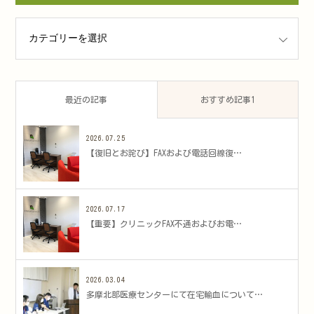
ゴリー
最近の記事
おすすめ記事1
2026.07.25
​【復旧とお詫び】FAXおよび電話回線復…
2026.07.17
​【重要】クリニックFAX不通およびお電…
2026.03.04
多摩北部医療センターにて在宅輸血について…