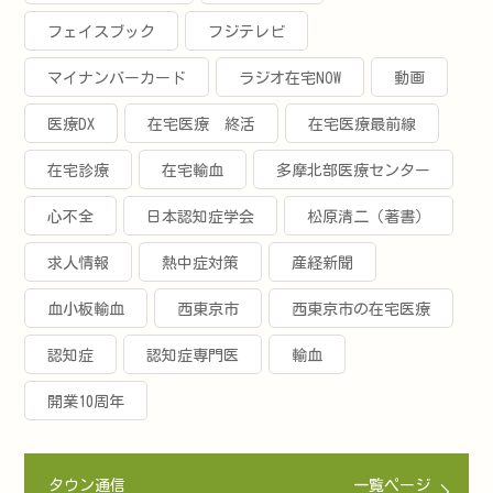
フェイスブック
フジテレビ
マイナンバーカード
ラジオ在宅NOW
動画
医療DX
在宅医療 終活
在宅医療最前線
在宅診療
在宅輸血
多摩北部医療センター
心不全
日本認知症学会
松原清二（著書）
求人情報
熱中症対策
産経新聞
血小板輸血
西東京市
西東京市の在宅医療
認知症
認知症専門医
輸血
開業10周年
タウン通信
一覧ページ