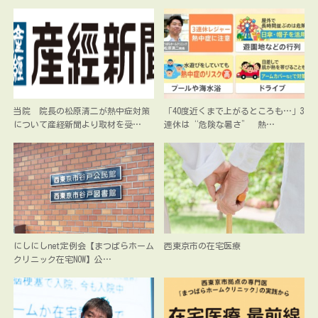
当院 院長の松原清二が熱中症対策
「40度近くまで上がるところも…」3
について産経新聞より取材を受…
連休は“危険な暑さ” 熱…
にしにしnet定例会【まつばらホーム
西東京市の在宅医療
クリニック在宅NOW】公…