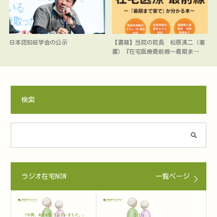
日本認知症学会の公示
【書籍】当院の院長 松原清二（著
書）『在宅医療最前線〜最期ま…
検索
ラジオ在宅NOW
一覧ページ