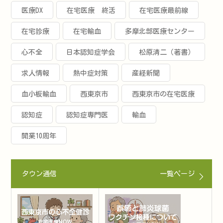
医療DX
在宅医療 終活
在宅医療最前線
在宅診療
在宅輸血
多摩北部医療センター
心不全
日本認知症学会
松原清二（著書）
求人情報
熱中症対策
産経新聞
血小板輸血
西東京市
西東京市の在宅医療
認知症
認知症専門医
輸血
開業10周年
タウン通信
一覧ページ